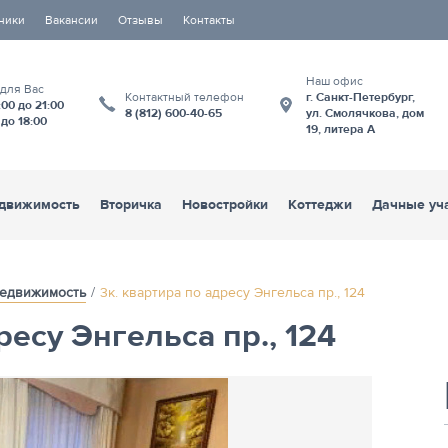
ники
Вакансии
Отзывы
Контакты
Наш офис
 для Вас
Контактный телефон
г. Санкт-Петербург,
:00 до 21:00
8 (812) 600-40-65
ул. Смолячкова, дом
 до 18:00
19, литера А
движимость
Вторичка
Новостройки
Коттеджи
Дачные уч
едвижимость
3к. квартира по адресу Энгельса пр., 124
ресу Энгельса пр., 124