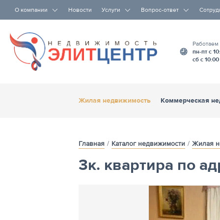
О компании
Новости
Услуги
Вопрос-ответ
Сотруд
Работаем
пн-пт с 10
сб с 10:00
Жилая недвижимость
Коммерческая не
Срочный выкуп
Главная
Каталог недвижимости
Жилая н
3к. квартира по ад