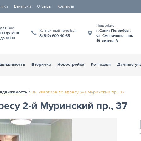
ники
Вакансии
Отзывы
Контакты
Наш офис
 для Вас
Контактный телефон
г. Санкт-Петербург,
:00 до 21:00
8 (812) 600-40-65
ул. Смолячкова, дом
 до 18:00
19, литера А
движимость
Вторичка
Новостройки
Коттеджи
Дачные уч
едвижимость
3к. квартира по адресу 2-й Муринский пр., 37
ресу 2-й Муринский пр., 37