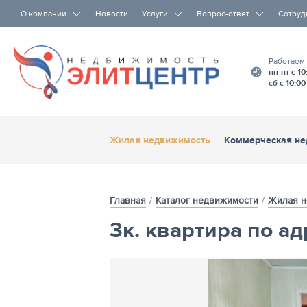
О компании
Новости
Услуги
Вопрос-ответ
Сотруд
Работаем
пн-пт с 10
сб с 10:00
Жилая недвижимость
Коммерческая не
Срочный выкуп
Главная
Каталог недвижимости
Жилая н
3к. квартира по ад